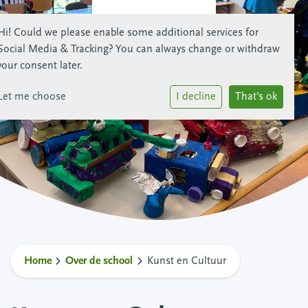
Hi! Could we please enable some additional services for
Social Media & Tracking
? You can always change or withdraw
your consent later.
Let me choose
I decline
That's ok
Home
Over de school
Kunst en Cultuur