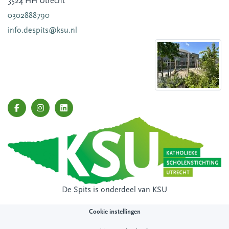
3524 HH Utrecht
0302888790
info.despits@ksu.nl
De Spits is onderdeel van
KSU
Cookie instellingen