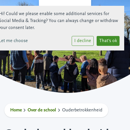
Hi! Could we please enable some additional services for
Social Media & Tracking
? You can always change or withdraw
your consent later.
Let me choose
I decline
That's ok
Home
Over de school
Ouderbetrokkenheid