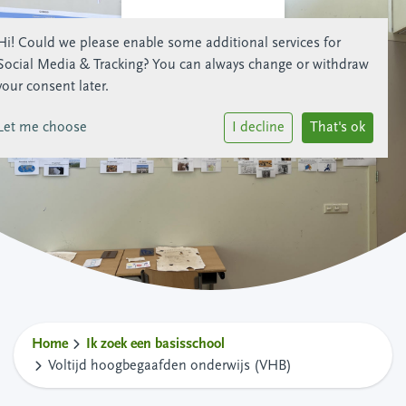
Hi! Could we please enable some additional services for
Social Media & Tracking
? You can always change or withdraw
your consent later.
Let me choose
I decline
That's ok
Home
Ik zoek een basisschool
Voltijd hoogbegaafden onderwijs (VHB)